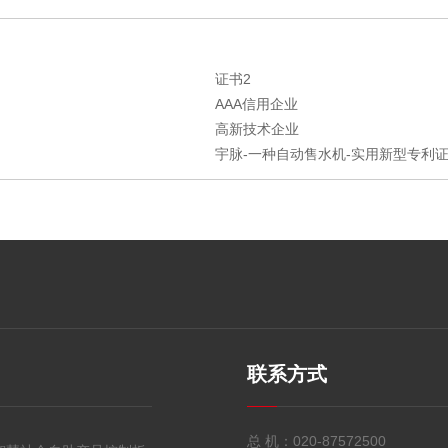
证书2
AAA信用企业
高新技术企业
宇脉-一种自动售水机-实用新型专利证书
联系方式
总 机：
020-87572500