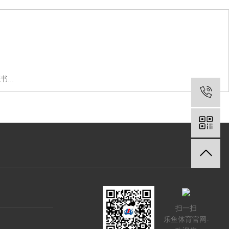
...
扫一扫
乐鱼体育官网-