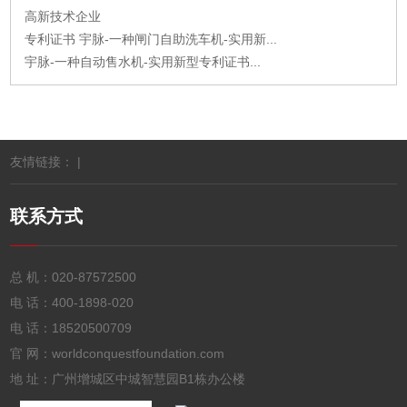
高新技术企业
专利证书 宇脉-一种闸门自助洗车机-实用新...
宇脉-一种自动售水机-实用新型专利证书...
友情链接： |
联系方式
总 机：
020-87572500
电 话：
400-1898-020
电 话：
18520500709
官 网：worldconquestfoundation.com
地 址：广州增城区中城智慧园B1栋办公楼